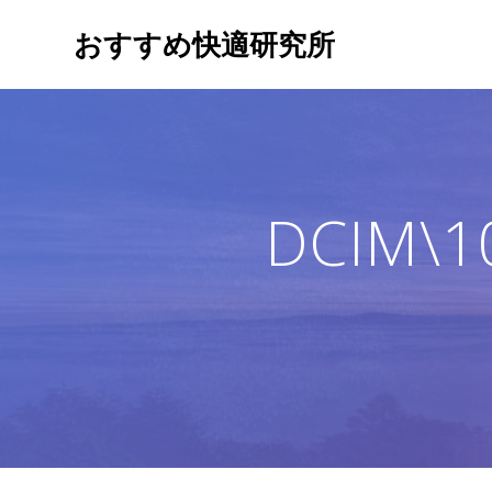
コ
おすすめ快適研究所
ン
テ
ン
ツ
へ
ス
キ
DCIM\1
ッ
プ