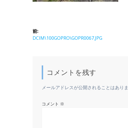
投
前:
稿
前
DCIM\100GOPRO\GOPR0067.JPG
の
ナ
投
稿:
ビ
コメントを残す
ゲ
メールアドレスが公開されることはあり
ー
コメント
※
シ
ョ