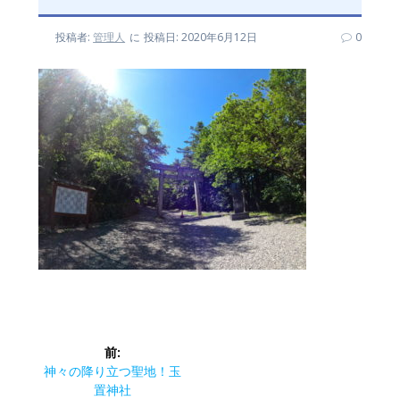
投稿者:
管理人
に
投稿日: 2020年6月12日
0
投
前:
稿
前
神々の降り立つ聖地！玉
の
置神社