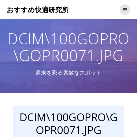
コ
おすすめ快適研究所
ン
テ
ン
ツ
DCIM\100GOPRO
へ
ス
キ
\GOPR0071.JPG
ッ
プ
週末を彩る素敵なスポット
DCIM\100GOPRO\G
OPR0071.JPG